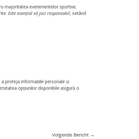
ntru majoritatea evenimentelor sportive.
ente.
Este esențial să joci responsabil
, setând
a proteja informațiile personale și
ersitatea opțiunilor disponibile asigură o
Volgende Bericht
→