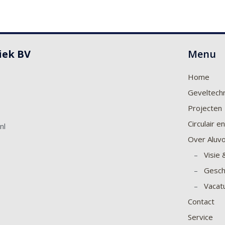
iek BV
Menu
Home
Geveltech
Projecten
Circulair 
nl
Over Aluv
–
Visie 
–
Gesch
–
Vacat
Contact
Service