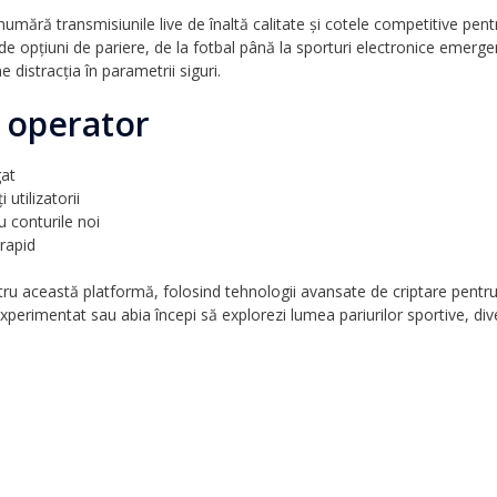
 numără transmisiunile live de înaltă calitate și cotele competitive pe
de opțiuni de pariere, de la fotbal până la sporturi electronice emerg
distracția în parametrii siguri.
t operator
gat
 utilizatorii
u conturile noi
 rapid
ru această platformă, folosind tehnologii avansate de criptare pentru 
 experimentat sau abia începi să explorezi lumea pariurilor sportive, div