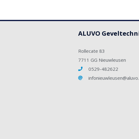
ALUVO Geveltechn
Rollecate 83
7711 GG Nieuwleusen
0529-482622
infonieuwleusen@aluvo.