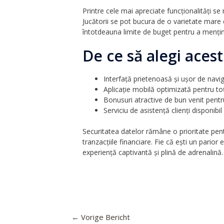
Printre cele mai apreciate funcționalități se
Jucătorii se pot bucura de o varietate mare 
întotdeauna limite de buget pentru a menține 
De ce să alegi aces
Interfață prietenoasă și ușor de navi
Aplicație mobilă optimizată pentru toți
Bonusuri atractive de bun venit pentr
Serviciu de asistență clienți disponibil
Securitatea datelor rămâne o prioritate pent
tranzacțiile financiare. Fie că ești un parior
experiență captivantă și plină de adrenalină.
←
Vorige Bericht