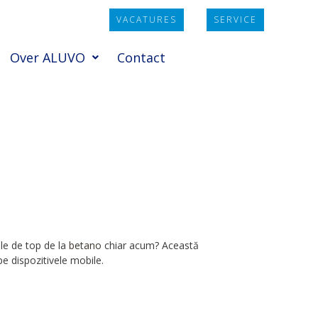
VACATURES
SERVICE
Over ALUVO
Contact
ele de top de la
betano
chiar acum? Această
pe dispozitivele mobile.