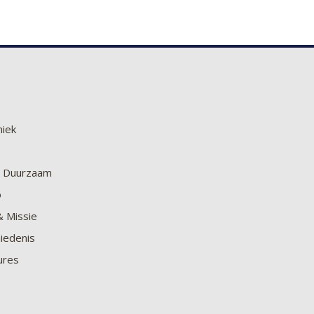
niek
en Duurzaam
o
& Missie
iedenis
ures