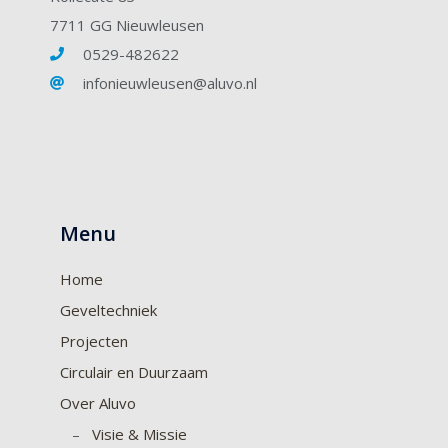
7711 GG Nieuwleusen
0529-482622
infonieuwleusen@aluvo.nl
Menu
Home
Geveltechniek
Projecten
Circulair en Duurzaam
Over Aluvo
–
Visie & Missie