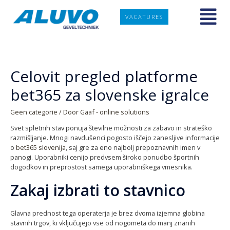
VACATURES
Celovit pregled platforme
bet365 za slovenske igralce
Geen categorie
/ Door
Gaaf - online solutions
Svet spletnih stav ponuja številne možnosti za zabavo in strateško
razmišljanje. Mnogi navdušenci pogosto iščejo zanesljive informacije
o
bet365 slovenija
, saj gre za eno najbolj prepoznavnih imen v
panogi. Uporabniki cenijo predvsem široko ponudbo športnih
dogodkov in preprostost samega uporabniškega vmesnika.
Zakaj izbrati to stavnico
Glavna prednost tega operaterja je brez dvoma izjemna globina
stavnih trgov, ki vključujejo vse od nogometa do manj znanih