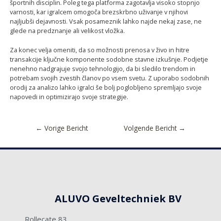
športnih disciplin. Poleg tega platforma zagotavlja visoko stopnjo
varnosti, kar igralcem omogoča brezskrbno uživanje v njihovi
najljubši dejavnosti. Vsak posameznik lahko najde nekaj zase, ne
glede na predznanje ali velikost vložka.
Za konec velja omeniti, da so možnosti prenosa v živo in hitre
transakcije ključne komponente sodobne stavne izkušnje. Podjetje
nenehno nadgrajuje svojo tehnologijo, da bi sledilo trendom in
potrebam svojih zvestih članov po vsem svetu. Z uporabo sodobnih
orodij za analizo lahko igralci še bolj poglobljeno spremljajo svoje
napovedi in optimizirajo svoje strategije.
←
Vorige Bericht
Volgende Bericht
→
ALUVO Geveltechniek BV
Rollecate 83