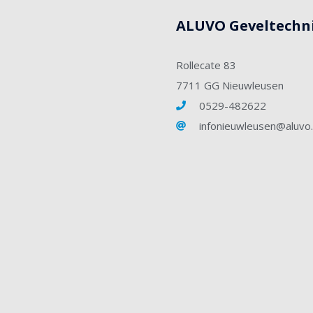
ALUVO Geveltechn
Rollecate 83
7711 GG Nieuwleusen
0529-482622
infonieuwleusen@aluvo.