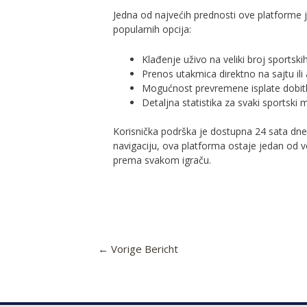
Jedna od najvećih prednosti ove platforme j
popularnih opcija:
Klađenje uživo na veliki broj sportsk
Prenos utakmica direktno na sajtu ili a
Mogućnost prevremene isplate dobit
Detaljna statistika za svaki sportski 
Korisnička podrška je dostupna 24 sata dne
navigaciju, ova platforma ostaje jedan od 
prema svakom igraču.
←
Vorige Bericht