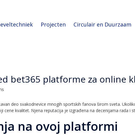
eveltechniek
Projecten
Circulair en Duurzaam
d bet365 platforme za online k
ons
tavan deo svakodnevice mnogih sportskih fanova širom sveta. Ukoliko
ji cene kvalitet. Njena reputacija je izgrađena na decenijama rada i 
nja na ovoj platformi