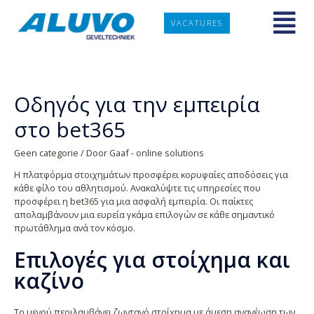
VACATURES
Οδηγός για την εμπειρία
στο bet365
Geen categorie
/ Door
Gaaf - online solutions
Η πλατφόρμα στοιχημάτων προσφέρει κορυφαίες αποδόσεις για
κάθε φίλο του αθλητισμού. Ανακαλύψτε τις υπηρεσίες που
προσφέρει η
bet365
για μια ασφαλή εμπειρία. Οι παίκτες
απολαμβάνουν μια ευρεία γκάμα επιλογών σε κάθε σημαντικό
πρωτάθλημα ανά τον κόσμο.
Επιλογές για στοίχημα και
καζίνο
Το μενού περιλαμβάνει ζωντανό στοίχημα με άμεση ανανέωση των