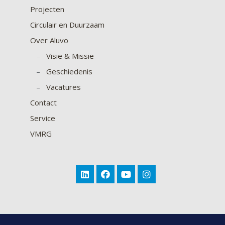
Projecten
Circulair en Duurzaam
Over Aluvo
–
Visie & Missie
–
Geschiedenis
–
Vacatures
Contact
Service
VMRG