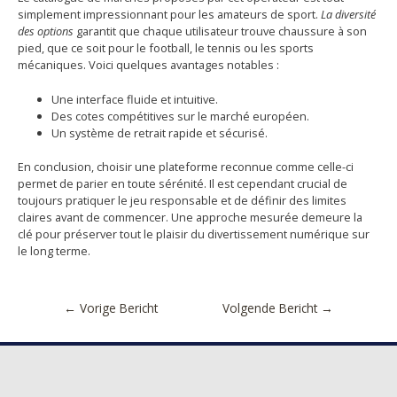
simplement impressionnant pour les amateurs de sport.
La diversité
des options
garantit que chaque utilisateur trouve chaussure à son
pied, que ce soit pour le football, le tennis ou les sports
mécaniques. Voici quelques avantages notables :
Une interface fluide et intuitive.
Des cotes compétitives sur le marché européen.
Un système de retrait rapide et sécurisé.
En conclusion, choisir une plateforme reconnue comme celle-ci
permet de parier en toute sérénité. Il est cependant crucial de
toujours pratiquer le jeu responsable et de définir des limites
claires avant de commencer. Une approche mesurée demeure la
clé pour préserver tout le plaisir du divertissement numérique sur
le long terme.
←
Vorige Bericht
Volgende Bericht
→