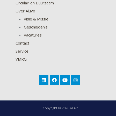
Circulair en Duurzaam
Over Aluvo
–
Visie & Missie
–
Geschiedenis
–
Vacatures
Contact
Service
VMRG
Copyright © 2026 Aluvo