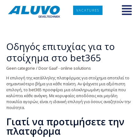
VACATURES
Οδηγός επιτυχίας για το
στοίχημα στο bet365
Geen categorie
/ Door
Gaaf - online solutions
Η επιλογή της κατάλληλης πλατφόρμας για στοίχημα αποτελεί το
σημαντικότερο βήμα για κάθε παίκτη. Αν ψάχνετε μια αξιόπιστη
επιλογή, το
bet365
προσφέρει μια ολοκληρωμένη εμπειρία που
καλύπτει κάθε ανάγκη. Με κορυφαίες αποδόσεις και μεγάλη
ποικιλία αγορών, είναι η ιδανική επιλογή για όσους αναζητούν την
ποιότητα.
Γιατί να προτιμήσετε την
πλατφόρμα