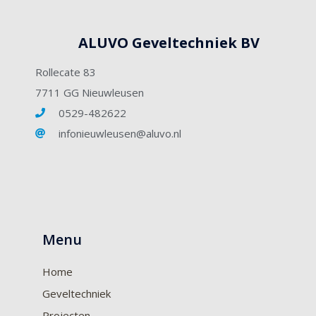
ALUVO Geveltechniek BV
Rollecate 83
7711 GG Nieuwleusen
0529-482622
infonieuwleusen@aluvo.nl
Menu
Home
Geveltechniek
Projecten