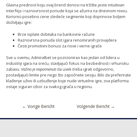
Glavna prednost koju ovaj brend donosi na tržište jeste intuitivan
interfejs i raznovrsnost ponude koja se ažurira na dnevnom nivou.
Korisnici posebno cene sledeće segmente koji doprinose boljem
doživljaju igre:
Brze isplate dobitaka na bankovne račune
Raznovrsna ponuda slot igara renomiranih provajdera
Česti promotivni bonusi za nove i verne igrače
Sve u svemu, Admiralbet se pozicionirao kao jedan od lidera u
industriji igara na sreću, stavljajući fokus na bezbednost i vrhunsku
zabavu.
Važno je napomenuti
da uvek treba igrati odgovorno,
postavljajući limite pre nego što započnete sesiju. Bilo da preferirate
klađenje uživo ili uzbuđenje koje nude virtuelne igre, ova platforma
ostaje siguran izbor za svakog igrača u regionu.
←
Vorige Bericht
Volgende Bericht
→