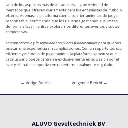
Uno de los aspectos más destacados es la gran variedad de
mercados que ofrecen diariamente para los entusiastas del fútbol y
el tenis. Además, la plataforma cuenta con herramientas de juego
responsable, permitiendo que los usuarios gestionen sus límites
de forma eficaz mientras exploran los diferentes eventos y cuotas
competitivas.
La transparencia y la seguridad son pilares fundamentales
para quienes
buscan una experiencia sin complicaciones. Con un soporte técnico
eficiente y métodos de pago rápidos, la plataforma garantiza que
cada usuario pueda centrarse exclusivamente en su pasión por el
azar y el análisis deportivo en un entorno totalmente regulado.
←
Vorige Bericht
Volgende Bericht
→
ALUVO Geveltechniek BV