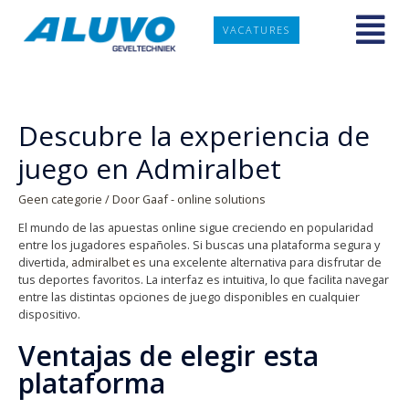
VACATURES
Descubre la experiencia de
juego en Admiralbet
Geen categorie
/ Door
Gaaf - online solutions
El mundo de las apuestas online sigue creciendo en popularidad
entre los jugadores españoles. Si buscas una plataforma segura y
divertida,
admiralbet es
una excelente alternativa para disfrutar de
tus deportes favoritos. La interfaz es intuitiva, lo que facilita navegar
entre las distintas opciones de juego disponibles en cualquier
dispositivo.
Ventajas de elegir esta
plataforma