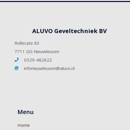
ALUVO Geveltechniek BV
Rollecate 83
7711 GG Nieuwleusen
0529-482622
infonieuwleusen@aluvo.nl
Menu
Home