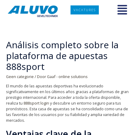
VACATURES
Análisis completo sobre la
plataforma de apuestas
888sport
Geen categorie
/ Door
Gaaf - online solutions
El mundo de las apuestas deportivas ha evolucionado
significativamente en los últimos años gracias a plataformas de gran
prestigio internacional. Para acceder a toda la oferta disponible,
realiza tu
888sport login
y descubre un entorno seguro para tus
pronósticos. Esta casa de apuestas se ha consolidado como una de
las favoritas de los usuarios por su fiabilidad y amplia variedad de
mercados.
Ventajas clave de la